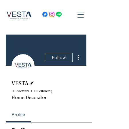
More actions
Follow
Writer
VESTA
0 Followers
0 Following
Home Decorator
Profile