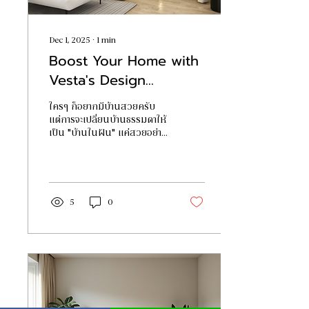
Dec 1, 2025
∙
1
min
Boost Your Home with
Vesta's Design
Expertise - อัปเกรดบ้าน
ใครๆ ก็อยากมีบ้านสวยครับ
ให้ "อยู่สบาย" ด้วยดีไซน์
แต่การจะเปลี่ยนบ้านธรรมดาให้
จาก VESTA
เป็น "บ้านในฝัน" แค่สวยอย่าง
เดียวคงไม่พอ มันต้อง "อยู่ได้
จริง" ด้วย วันนี้ผมเลยอยากมา
แชร์ว่าทำไมการมีพาร์ทเนอร์ดีๆ
อย่าง VESTA ถึงเป็นตัวช่วย
สำคัญที่จะทำให้การแต่งบ้าน
5
0
ของคุณเป็นเรื่องง่าย สนุก
และได้ผลลัพธ์ที่ "ใช่" ที่สุดครับ
เจาะลึก 6 ขั้นตอนการทำงาน
แบบ VESTA: ราบรื่น ไร้รอยต่อ
ไม่ต้องกุมขมับ จุดเด่นของ
VESTA คือเราเน้นมอบ
ประสบการณ์แบบ Seamless
& Stress-free ครับ คือคุณ